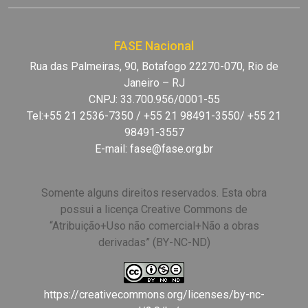
FASE Nacional
Rua das Palmeiras, 90, Botafogo 22270-070, Rio de
Janeiro – RJ
CNPJ: 33.700.956/0001-55
Tel:+55 21 2536-7350 / +55 21 98491-3550/ +55 21
98491-3557
E-mail:
fase@fase.org.br
Somente alguns direitos reservados. Esta obra
possui a licença Creative Commons de
“Atribuição+Uso não comercial+Não a obras
derivadas” (BY-NC-ND)
https://creativecommons.org/licenses/by-nc-