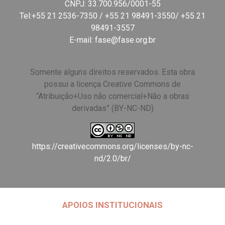
CNPJ: 33.700.956/0001-55
Tel:+55 21 2536-7350 / +55 21 98491-3550/ +55 21
98491-3557
E-mail:
fase@fase.org.br
Somente alguns direitos reservados. Esta obra
possui a licença Creative Commons de
“Atribuição+Uso não comercial+Não a obras
derivadas” (BY-NC-ND)
https://creativecommons.org/licenses/by-nc-
nd/2.0/br/
APOIOS INSTITUCIONAIS