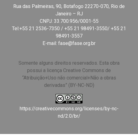
Rua das Palmeiras, 90, Botafogo 22270-070, Rio de
Janeiro – RJ
CNPJ: 33.700.956/0001-55
Tel:+55 21 2536-7350 / +55 21 98491-3550/ +55 21
98491-3557
E-mail:
fase@fase.org.br
Somente alguns direitos reservados. Esta obra
possui a licença Creative Commons de
“Atribuição+Uso não comercial+Não a obras
derivadas” (BY-NC-ND)
https://creativecommons.org/licenses/by-nc-
nd/2.0/br/