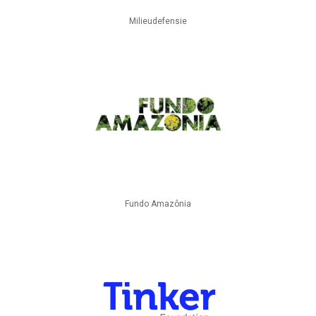
Milieudefensie
Fundo Amazônia