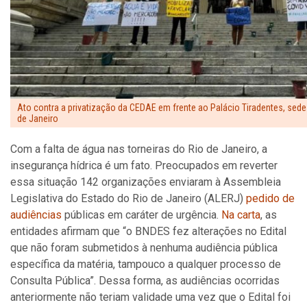
Ato contra a privatização da CEDAE em frente ao Palácio Tiradentes, sede
de Janeiro
Com a falta de água nas torneiras do Rio de Janeiro, a
insegurança hídrica é um fato. Preocupados em reverter
essa situação 142 organizações enviaram à Assembleia
Legislativa do Estado do Rio de Janeiro (ALERJ)
pedido de
audiências
públicas em caráter de urgência.
Na carta
, as
entidades afirmam que “o BNDES fez alterações no Edital
que não foram submetidos à nenhuma audiência pública
específica da matéria, tampouco a qualquer processo de
Consulta Pública”. Dessa forma, as audiências ocorridas
anteriormente não teriam validade uma vez que o Edital foi