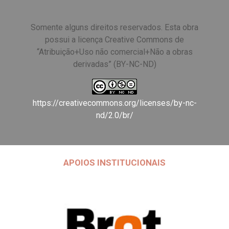
Somente alguns direitos reservados. Esta obra
possui a licença Creative Commons de
“Atribuição+Uso não comercial+Não a obras
derivadas” (BY-NC-ND)
https://creativecommons.org/licenses/by-nc-
nd/2.0/br/
APOIOS INSTITUCIONAIS