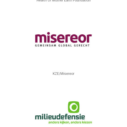
Health Of Mother Earth Foundation
KZE/Misereor