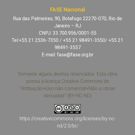
FASE Nacional
Rua das Palmeiras, 90, Botafogo 22270-070, Rio de
Janeiro – RJ
CNPJ: 33.700.956/0001-55
Tel:+55 21 2536-7350 / +55 21 98491-3550/ +55 21
98491-3557
E-mail:
fase@fase.org.br
Somente alguns direitos reservados. Esta obra
possui a licença Creative Commons de
“Atribuição+Uso não comercial+Não a obras
derivadas” (BY-NC-ND)
https://creativecommons.org/licenses/by-nc-
nd/2.0/br/