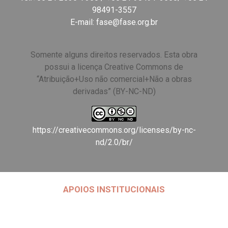
98491-3557
E-mail:
fase@fase.org.br
Somente alguns direitos reservados. Esta obra
possui a licença Creative Commons de
“Atribuição+Uso não comercial+Não a obras
derivadas” (BY-NC-ND)
https://creativecommons.org/licenses/by-nc-
nd/2.0/br/
APOIOS INSTITUCIONAIS