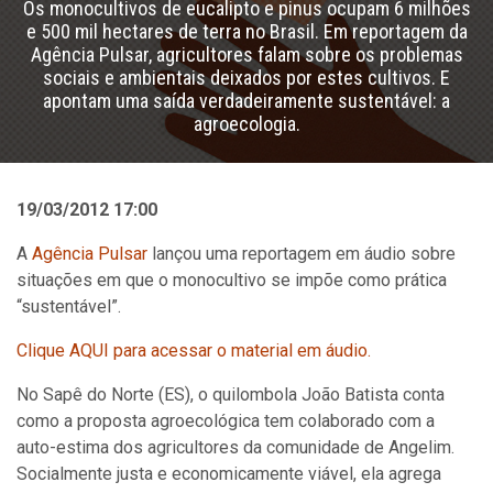
Os monocultivos de eucalipto e pinus ocupam 6 milhões
e 500 mil hectares de terra no Brasil. Em reportagem da
Agência Pulsar, agricultores falam sobre os problemas
sociais e ambientais deixados por estes cultivos. E
apontam uma saída verdadeiramente sustentável: a
agroecologia.
19/03/2012 17:00
A
Agência Pulsar
lançou uma reportagem em áudio sobre
situações em que o monocultivo se impõe como prática
“sustentável”.
Clique AQUI para acessar o material em áudio.
No Sapê do Norte (ES), o quilombola João Batista conta
como a proposta agroecológica tem colaborado com a
auto-estima dos agricultores da comunidade de Angelim.
Socialmente justa e economicamente viável, ela agrega