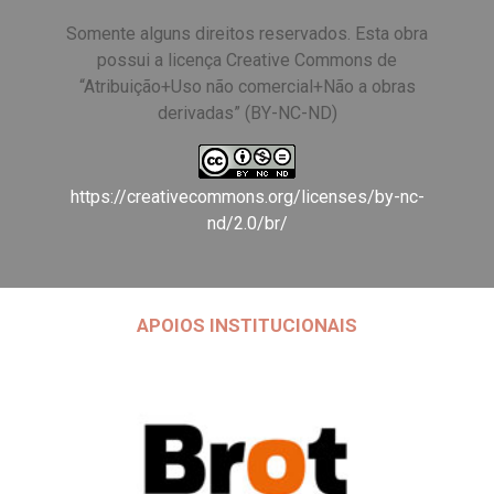
Somente alguns direitos reservados. Esta obra
possui a licença Creative Commons de
“Atribuição+Uso não comercial+Não a obras
derivadas” (BY-NC-ND)
https://creativecommons.org/licenses/by-nc-
nd/2.0/br/
APOIOS INSTITUCIONAIS