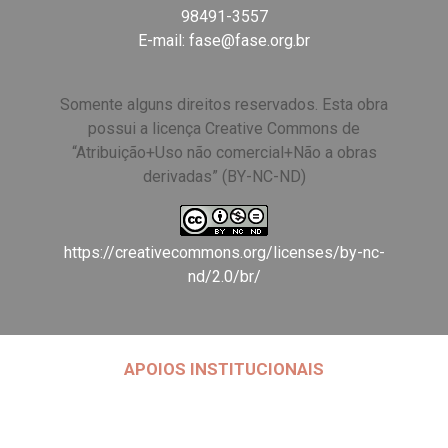
98491-3557
E-mail:
fase@fase.org.br
Somente alguns direitos reservados. Esta obra
possui a licença Creative Commons de
“Atribuição+Uso não comercial+Não a obras
derivadas” (BY-NC-ND)
https://creativecommons.org/licenses/by-nc-
nd/2.0/br/
APOIOS INSTITUCIONAIS