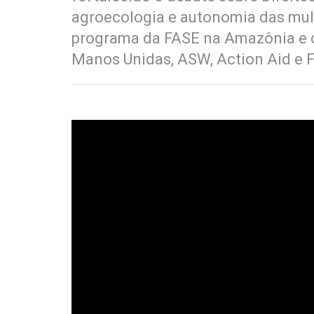
agroecologia e autonomia das mulh
programa da FASE na Amazônia e 
Manos Unidas, ASW, Action Aid e F