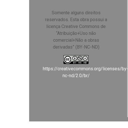
Somente alguns direitos
reservados. Esta obra possui a
licença Creative Commons de
“Atribuição+Uso não
comercial+Não a obras
derivadas” (BY-NC-ND)
https://creativecommons.org/licenses/by
nc-nd/2.0/br/