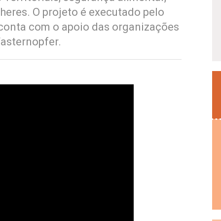
eres. O projeto é executado pelo
conta com o apoio das organizações
asternopfer.