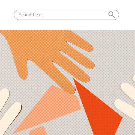
Search Button
Search
for: