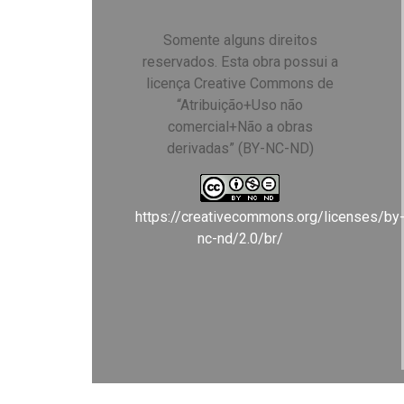
Somente alguns direitos
reservados. Esta obra possui a
licença Creative Commons de
“Atribuição+Uso não
comercial+Não a obras
derivadas” (BY-NC-ND)
https://creativecommons.org/licenses/by
nc-nd/2.0/br/