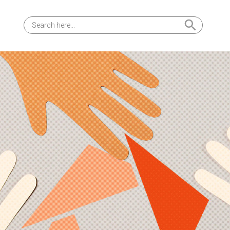
Search Button
Search
for: