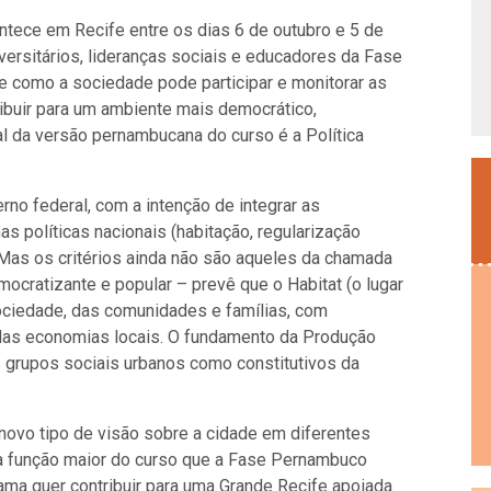
ntece em Recife entre os dias 6 de outubro e 5 de
ersitários, lideranças sociais e educadores da Fase
 como a sociedade pode participar e monitorar as
ribuir para um ambiente mais democrático,
pal da versão pernambucana do curso é a Política
rno federal, com a intenção de integrar as
s políticas nacionais (habitação, regularização
. Mas os critérios ainda não são aqueles da chamada
mocratizante e popular – prevê que o Habitat (o lugar
sociedade, das comunidades e famílias, com
 das economias locais. O fundamento da Produção
s grupos sociais urbanos como constitutivos da
 novo tipo de visão sobre a cidade em diferentes
é a função maior do curso que a Fase Pernambuco
ama quer contribuir para uma Grande Recife apoiada