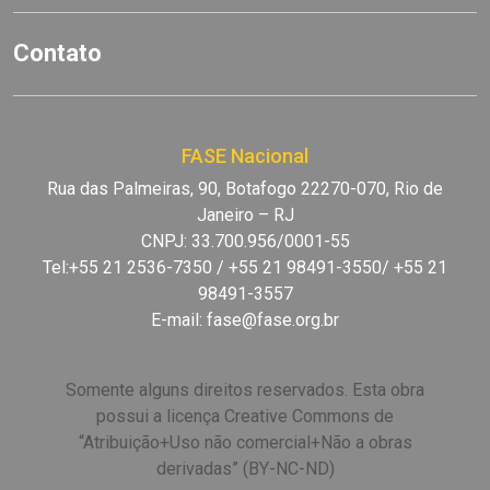
Contato
FASE Nacional
Rua das Palmeiras, 90, Botafogo 22270-070, Rio de
Janeiro – RJ
CNPJ: 33.700.956/0001-55
Tel:+55 21 2536-7350 / +55 21 98491-3550/ +55 21
98491-3557
E-mail:
fase@fase.org.br
Somente alguns direitos reservados. Esta obra
possui a licença Creative Commons de
“Atribuição+Uso não comercial+Não a obras
derivadas” (BY-NC-ND)