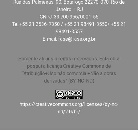
Rua das Palmeiras, 90, Botafogo 22270-070, Rio de
Janeiro – RJ
CNPJ: 33.700.956/0001-55
Tel:+55 21 2536-7350 / +55 21 98491-3550/ +55 21
98491-3557
E-mail:
fase@fase.org.br
Somente alguns direitos reservados. Esta obra
possui a licença Creative Commons de
“Atribuição+Uso não comercial+Não a obras
derivadas” (BY-NC-ND)
https://creativecommons.org/licenses/by-nc-
nd/2.0/br/