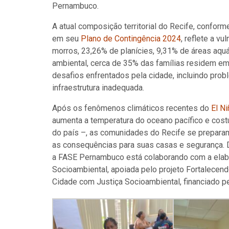
Pernambuco.
A atual composição territorial do Recife, conform
em seu
Plano de Contingência 2024
, reflete a v
morros, 23,26% de planícies, 9,31% de áreas aqu
ambiental, cerca de 35% das famílias residem em
desafios enfrentados pela cidade, incluindo pr
infraestrutura inadequada.
Após os fenômenos climáticos recentes do
El N
aumenta a temperatura do oceano pacífico e costu
do país –
, as comunidades do Recife se prepara
as consequências para suas casas e segurança. Di
a FASE Pernambuco está colaborando com a elabo
Socioambiental, apoiada pelo projeto Fortalecend
Cidade com Justiça Socioambiental, financiado pe