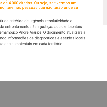
 os 4.000 citados. Ou seja, se tivermos um
ano, teremos pessoas que não terão onde se
r de critérios de urgência, resolutividade e
 de enfrentamentos às injustiças socioambientais
 Pernambuco André Araripe. O documento
atualizará a
ando informações de diagnósticos e estudos locais
ças socioambientais em cada território.