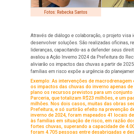
Fotos: Rebecka Santos
Através de diálogo e colaboração, o projeto visa 
desenvolver soluções. São realizadas oficinas, r
lideranças, capacitando-as a defender seus direi
avaliou a Ação Inverno 2024 da Prefeitura do Rec
aliviarão os impactos das chuvas a partir de 2025
famílias em risco expõe a urgência do planejamen
Exemplo: As intervenções de macrodrenagem e
os impactos das chuvas do inverno apenas de 
plano os recursos previstos para um conjunt
Parceria, que totalizam R$23 milhões, e um p
milhões. Nos dois casos, muitas das obras seq
Prefeitura, e só surtirão efeito na prevenção 
inverno de 2024, foram mapeados 41 locais de
às famílias em situação de risco, em razão d
fortes chuvas, superando a capacidade de 4.0
foram 4.705 pessoas entre desabrigadas e des