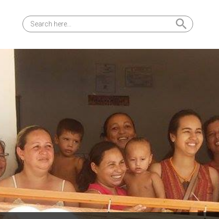
Search Button
Search
for: