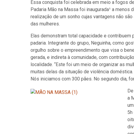
Essa conquista foi celebrada em meio a fogos de
Padaria Mão na Massa foi inaugurada¹ a menos de
realização de um sonho cujas vantagens não são 
das mulheres.
Elas demonstram total capacidade e contribuem p
padaria. Integrante do grupo, Neguinha, como gos
orgulho sobre o empreendimento que visa o benefí
gerada, e indireta à comunidade, com contribuiçã
localidade. “Este foi um meio de organizar as mulh
muitas delas da situação de violência doméstica. 
Nós iniciamos com 300 pães. No segundo dia, fo
De
a 
um 
5h
oit
div
con