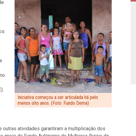
de
dos
a
omo
).
Iniciativa começou a ser articulada há pelo
menos oito anos. (Foto: Fundo Dema)
 outras atividades garantiram a multiplicação dos
 o apoio do Fundo Autônomo de Mulheres Rurais da