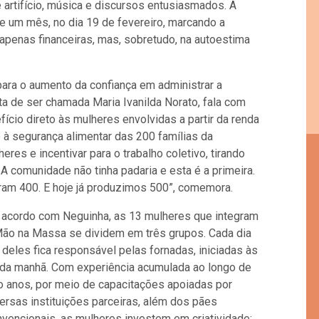
 artifício, música e discursos entusiasmados. A
 um mês, no dia 19 de fevereiro, marcando a
apenas financeiras, mas, sobretudo, na autoestima
ara o aumento da confiança em administrar a
ta de ser chamada Maria Ivanilda Norato, fala com
cio direto às mulheres envolvidas a partir da renda
o à segurança alimentar das 200 famílias da
eres e incentivar para o trabalho coletivo, tirando
A comunidade não tinha padaria e esta é a primeira.
ram 400. E hoje já produzimos 500”, comemora.
 acordo com Neguinha, as 13 mulheres que integram
Mão na Massa se dividem em três grupos. Cada dia
deles fica responsável pelas fornadas, iniciadas às
 da manhã. Com experiência acumulada ao longo de
o anos, por meio de capacitações apoiadas por
ersas instituições parceiras, além dos pães
vencionais, as mulheres investem em criatividade: