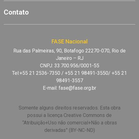
Contato
FASE Nacional
Rua das Palmeiras, 90, Botafogo 22270-070, Rio de
Janeiro – RJ
CNPJ: 33.700.956/0001-55
Tel:+55 21 2536-7350 / +55 21 98491-3550/ +55 21
98491-3557
E-mail:
fase@fase.org.br
Somente alguns direitos reservados. Esta obra
possui a licença Creative Commons de
“Atribuição+Uso não comercial+Não a obras
derivadas” (BY-NC-ND)