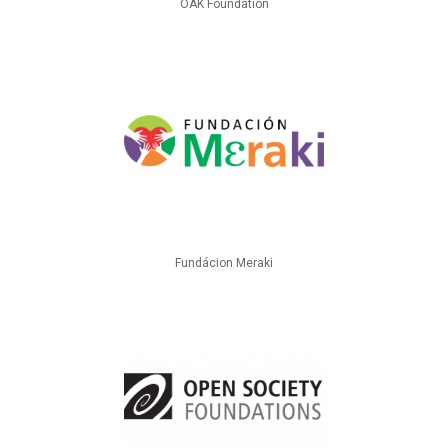
OAK Foundation
Fundácion Meraki