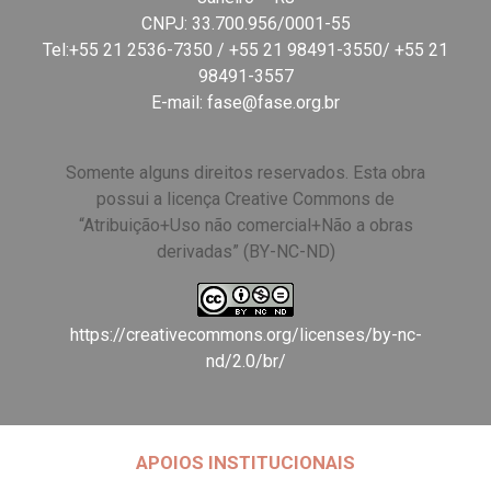
CNPJ: 33.700.956/0001-55
Tel:+55 21 2536-7350 / +55 21 98491-3550/ +55 21
98491-3557
E-mail:
fase@fase.org.br
Somente alguns direitos reservados. Esta obra
possui a licença Creative Commons de
“Atribuição+Uso não comercial+Não a obras
derivadas” (BY-NC-ND)
https://creativecommons.org/licenses/by-nc-
nd/2.0/br/
APOIOS INSTITUCIONAIS