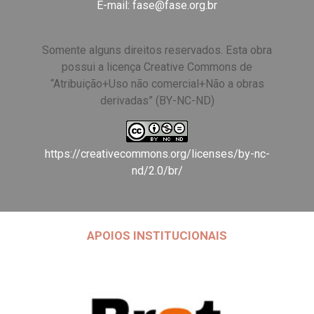
E-mail:
fase@fase.org.br
Somente alguns direitos reservados. Esta obra
possui a licença Creative Commons de
“Atribuição+Uso não comercial+Não a obras
derivadas” (BY-NC-ND)
https://creativecommons.org/licenses/by-nc-
nd/2.0/br/
APOIOS INSTITUCIONAIS