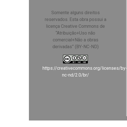
Somente alguns direitos
reservados. Esta obra possui a
licença Creative Commons de
“Atribuição+Uso não
comercial+Não a obras
derivadas” (BY-NC-ND)
https://creativecommons.org/licenses/by
nc-nd/2.0/br/