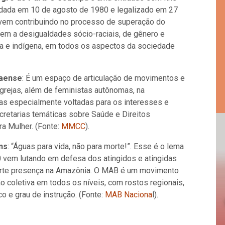
fundada em 10 de agosto de 1980 e legalizado em 27
á, vem contribuindo no processo de superação do
zem a desigualdades sócio-raciais, de gênero e
gra e indígena, em todos os aspectos da sociedade
raense
: É um espaço de articulação de movimentos e
grejas, além de feministas autônomas, na
as especialmente voltadas para os interesses e
retarias temáticas sobre Saúde e Direitos
ra Mulher. (Fonte:
MMCC
).
ns
: “Águas para vida, não para morte!”. Esse é o lema
 vem lutando em defesa dos atingidos e atingidas
 forte presença na Amazônia. O MAB é um movimento
o coletiva em todos os níveis, com rostos regionais,
ico e grau de instrução. (Fonte:
MAB Naciona
l).