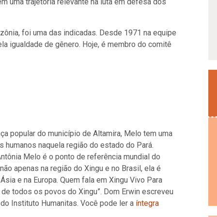
m uma trajetória relevante na luta em defesa dos
zônia, foi uma das indicadas. Desde 1971 na equipe
pela igualdade de gênero. Hoje, é membro do comitê
nça popular do município de Altamira, Melo tem uma
tos humanos naquela região do estado do Pará.
 Antônia Melo é o ponto de referência mundial do
ão apenas na região do Xingu e no Brasil, ela é
 Ásia e na Europa. Quem fala em Xingu Vivo Para
mã de todos os povos do Xingu”. Dom Erwin escreveu
do Instituto Humanitas. Você pode ler a
íntegra