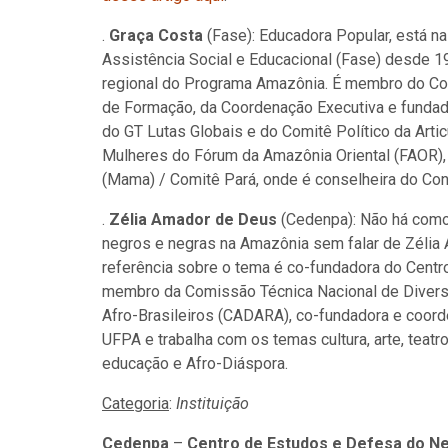
.
Graça Costa
(Fase): Educadora Popular, está n
Assistência Social e Educacional (Fase) desde 1
regional do Programa Amazônia. É membro do Com
de Formação, da Coordenação Executiva e funda
do GT Lutas Globais e do Comitê Político da Arti
Mulheres do Fórum da Amazônia Oriental (FAOR)
(Mama) / Comitê Pará, onde é conselheira do Con
.
Zélia Amador de Deus
(Cedenpa): Não há como 
negros e negras na Amazônia sem falar de Zélia A
referência sobre o tema é co-fundadora do Cent
membro da Comissão Técnica Nacional de Divers
Afro-Brasileiros (CADARA), co-fundadora e coor
UFPA e trabalha com os temas cultura, arte, teatro,
educação e Afro-Diáspora.
Categoria
:
Instituição
Cedenpa
–
Centro de Estudos e Defesa do N