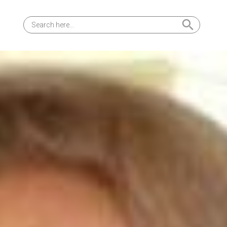
Search Button
Search
for: