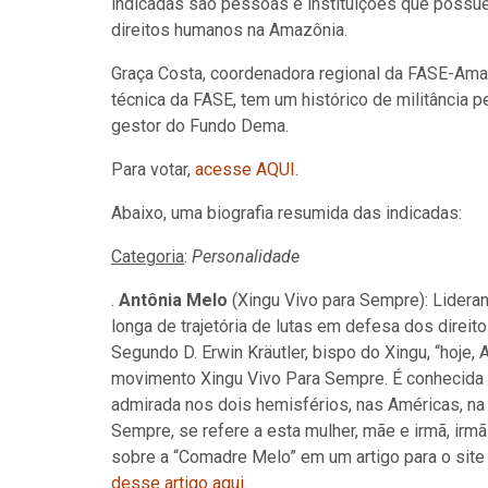
indicadas são pessoas e instituições que possue
direitos humanos na Amazônia.
Graça Costa, coordenadora regional da FASE-Ama
técnica da FASE, tem um histórico de militância 
gestor do Fundo Dema.
Para votar,
acesse AQUI
.
Abaixo, uma biografia resumida das indicadas:
Categoria
:
Personalidade
.
Antônia Melo
(Xingu Vivo para Sempre): Lidera
longa de trajetória de lutas em defesa dos direi
Segundo D. Erwin Kräutler, bispo do Xingu, “hoje,
movimento Xingu Vivo Para Sempre. É conhecida n
admirada nos dois hemisférios, nas Américas, na
Sempre, se refere a esta mulher, mãe e irmã, ir
sobre a “Comadre Melo” em um artigo para o site 
desse artigo aqui
.