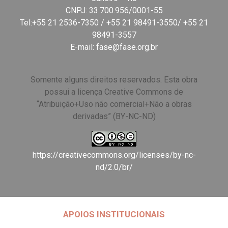
CNPJ: 33.700.956/0001-55
Tel:+55 21 2536-7350 / +55 21 98491-3550/ +55 21
98491-3557
E-mail:
fase@fase.org.br
Somente alguns direitos reservados. Esta obra
possui a licença Creative Commons de
“Atribuição+Uso não comercial+Não a obras
derivadas” (BY-NC-ND)
https://creativecommons.org/licenses/by-nc-
nd/2.0/br/
APOIOS INSTITUCIONAIS