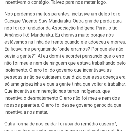
incentivam o contágio. Talvez para nos matar logo.
Nós perdemos muitos parentes, inclusive um deles foi o
Cacique Vicente Saw Munduruku. Outra grande perda para
nós foi do fundador da Associação Indígena Pariri, o tio
Amâncio Ikõ Munduruku. Eu chorava muito porque nós
estávamos na linha de frente quando ele adoeceu e morreu.
Eu ficava me perguntando “onde erramos? Por que ele não
ouvia a gente?”. Aí eu dormi e acordei pensando que o erro
não foi meu e nem de ninguém que estava trabalhando pelo
isolamento. O erro foi do governo que incentivava as
pessoas a não se cuidarem, que dizia que essa doença era
só uma gripezinha e que a gente tinha que voltar a trabalhar.
Que incentiva a mineração nas terras indígenas, que
incentiva o desmatamento O erro não foi meu e nem dos
nossos parentes. O erro foi desse governo genocida que
incentiva a nos matar.
Outra forma de nos cuidar foi usando remédio caseiro²,
usar a natureza junto com a máscara e o álcool em gel. As