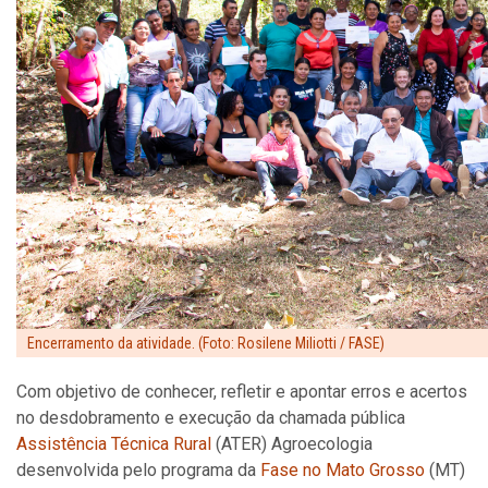
Encerramento da atividade. (Foto: Rosilene Miliotti / FASE)
Com objetivo de conhecer, refletir e apontar erros e acertos
no desdobramento e execução da chamada pública
Assistência Técnica Rural
(ATER) Agroecologia
desenvolvida pelo programa da
Fase no Mato Grosso
(MT)