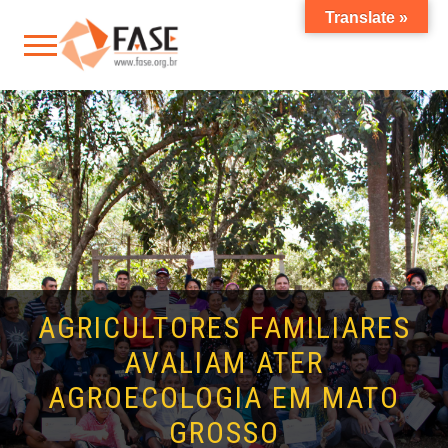
Translate »
AGRICULTORES FAMILIARES
AVALIAM ATER
AGROECOLOGIA EM MATO
GROSSO