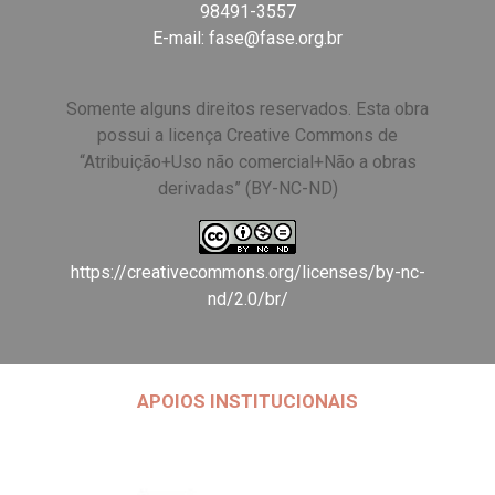
98491-3557
E-mail:
fase@fase.org.br
Somente alguns direitos reservados. Esta obra
possui a licença Creative Commons de
“Atribuição+Uso não comercial+Não a obras
derivadas” (BY-NC-ND)
https://creativecommons.org/licenses/by-nc-
nd/2.0/br/
APOIOS INSTITUCIONAIS