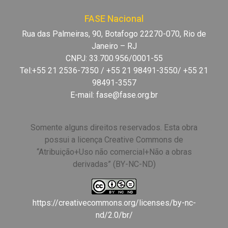
FASE Nacional
Rua das Palmeiras, 90, Botafogo 22270-070, Rio de
Janeiro – RJ
CNPJ: 33.700.956/0001-55
Tel:+55 21 2536-7350 / +55 21 98491-3550/ +55 21
98491-3557
E-mail:
fase@fase.org.br
Somente alguns direitos reservados. Esta obra
possui a licença Creative Commons de
“Atribuição+Uso não comercial+Não a obras
derivadas” (BY-NC-ND)
https://creativecommons.org/licenses/by-nc-
nd/2.0/br/