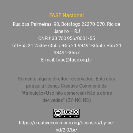
FASE Nacional
Rua das Palmeiras, 90, Botafogo 22270-070, Rio de
Janeiro – RJ
CNPJ: 33.700.956/0001-55
Tel:+55 21 2536-7350 / +55 21 98491-3550/ +55 21
98491-3557
E-mail:
fase@fase.org.br
Somente alguns direitos reservados. Esta obra
possui a licença Creative Commons de
“Atribuição+Uso não comercial+Não a obras
derivadas” (BY-NC-ND)
https://creativecommons.org/licenses/by-nc-
nd/2.0/br/