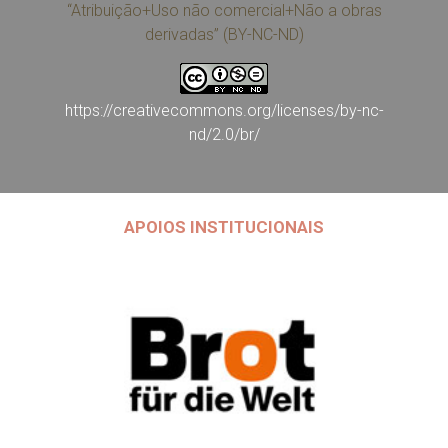
“Atribuição+Uso não comercial+Não a obras
derivadas” (BY-NC-ND)
https://creativecommons.org/licenses/by-nc-
nd/2.0/br/
APOIOS INSTITUCIONAIS