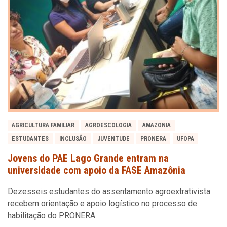
AGRICULTURA FAMILIAR
AGROESCOLOGIA
AMAZONIA
ESTUDANTES
INCLUSÃO
JUVENTUDE
PRONERA
UFOPA
Jovens do PAE Lago Grande entram na
universidade com apoio da FASE Amazônia
Dezesseis estudantes do assentamento agroextrativista
recebem orientação e apoio logístico no processo de
habilitação do PRONERA