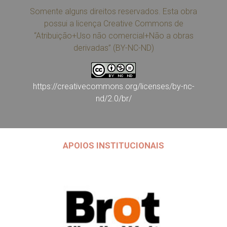
Somente alguns direitos reservados. Esta obra
possui a licença Creative Commons de
“Atribuição+Uso não comercial+Não a obras
derivadas” (BY-NC-ND)
https://creativecommons.org/licenses/by-nc-
nd/2.0/br/
APOIOS INSTITUCIONAIS