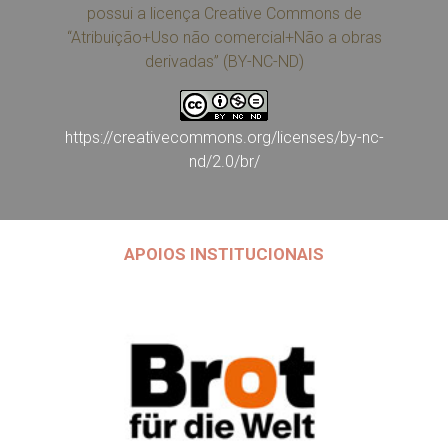
possui a licença Creative Commons de
“Atribuição+Uso não comercial+Não a obras
derivadas” (BY-NC-ND)
https://creativecommons.org/licenses/by-nc-
nd/2.0/br/
APOIOS INSTITUCIONAIS