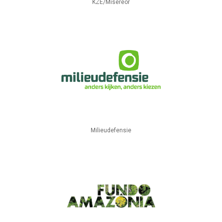
KZE/Misereor
Milieudefensie