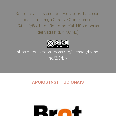
Somente alguns direitos reservados. Esta obra
possui a licença Creative Commons de
“Atribuição+Uso não comercial+Não a obras
derivadas” (BY-NC-ND)
https://creativecommons.org/licenses/by-nc-
nd/2.0/br/
APOIOS INSTITUCIONAIS