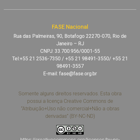
FASE Nacional
Rua das Palmeiras, 90, Botafogo 22270-070, Rio de
Janeiro – RJ
CNPJ: 33.700.956/0001-55
Tel:+55 21 2536-7350 / +55 21 98491-3550/ +55 21
98491-3557
E-mail:
fase@fase.org.br
Somente alguns direitos reservados. Esta obra
possui a licença Creative Commons de
“Atribuição+Uso não comercial+Não a obras
derivadas” (BY-NC-ND)
https://creativecommons.org/licenses/by-nc-