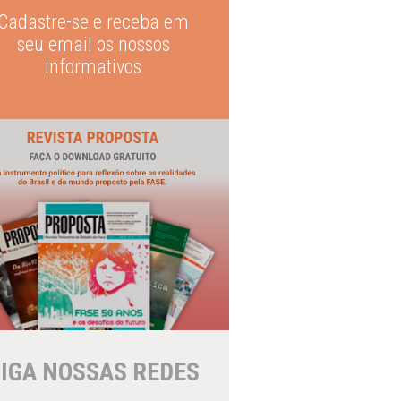
Cadastre-se e receba em
seu email os nossos
informativos
IGA NOSSAS REDES