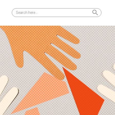
Search Button
Search
for: