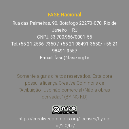
FASE Nacional
Rua das Palmeiras, 90, Botafogo 22270-070, Rio de
Janeiro – RJ
CNPJ: 33.700.956/0001-55
Tel:+55 21 2536-7350 / +55 21 98491-3550/ +55 21
98491-3557
E-mail:
fase@fase.org.br
Somente alguns direitos reservados. Esta obra
possui a licença Creative Commons de
“Atribuição+Uso não comercial+Não a obras
derivadas” (BY-NC-ND)
https://creativecommons.org/licenses/by-nc-
nd/2.0/br/