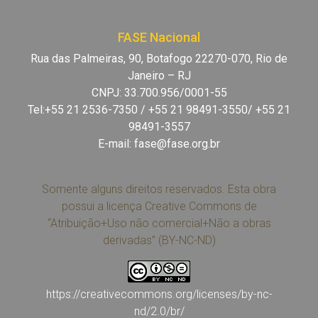
FASE Nacional
Rua das Palmeiras, 90, Botafogo 22270-070, Rio de
Janeiro – RJ
CNPJ: 33.700.956/0001-55
Tel:+55 21 2536-7350 / +55 21 98491-3550/ +55 21
98491-3557
E-mail:
fase@fase.org.br
Somente alguns direitos reservados. Esta obra
possui a licença Creative Commons de
“Atribuição+Uso não comercial+Não a obras
derivadas” (BY-NC-ND)
https://creativecommons.org/licenses/by-nc-
nd/2.0/br/