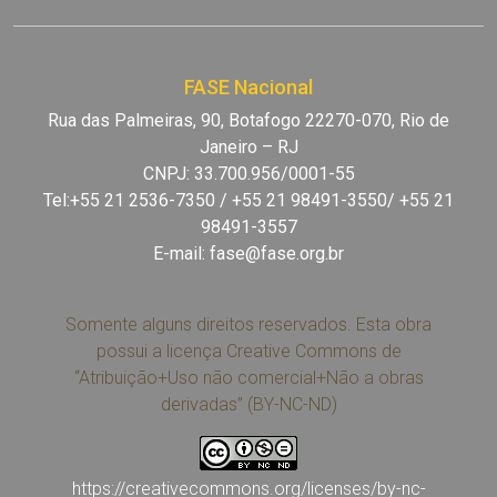
FASE Nacional
Rua das Palmeiras, 90, Botafogo 22270-070, Rio de
Janeiro – RJ
CNPJ: 33.700.956/0001-55
Tel:+55 21 2536-7350 / +55 21 98491-3550/ +55 21
98491-3557
E-mail:
fase@fase.org.br
Somente alguns direitos reservados. Esta obra
possui a licença Creative Commons de
“Atribuição+Uso não comercial+Não a obras
derivadas” (BY-NC-ND)
https://creativecommons.org/licenses/by-nc-