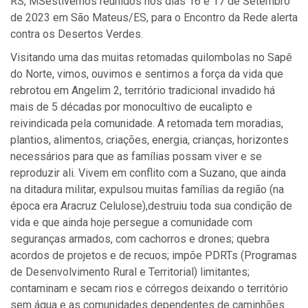
RS, MSestivemos reunidos nos dias 16 e 17 de Setembro
de 2023 em São Mateus/ES, para o Encontro da Rede alerta
contra os Desertos Verdes.
Visitando uma das muitas retomadas quilombolas no Sapê
do Norte, vimos, ouvimos e sentimos a força da vida que
rebrotou em Angelim 2, território tradicional invadido há
mais de 5 décadas por monocultivo de eucalipto e
reivindicada pela comunidade. A retomada tem moradias,
plantios, alimentos, criações, energia, crianças, horizontes
necessários para que as famílias possam viver e se
reproduzir ali. Vivem em conflito com a Suzano, que ainda
na ditadura militar, expulsou muitas famílias da região (na
época era Aracruz Celulose),destruiu toda sua condição de
vida e que ainda hoje persegue a comunidade com
seguranças armados, com cachorros e drones; quebra
acordos de projetos e de recuos; impõe PDRTs (Programas
de Desenvolvimento Rural e Territorial) limitantes;
contaminam e secam rios e córregos deixando o território
sem água e as comunidades dependentes de caminhões