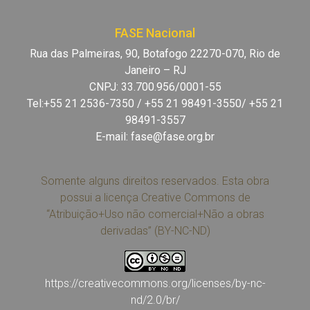
FASE Nacional
Rua das Palmeiras, 90, Botafogo 22270-070, Rio de
Janeiro – RJ
CNPJ: 33.700.956/0001-55
Tel:+55 21 2536-7350 / +55 21 98491-3550/ +55 21
98491-3557
E-mail:
fase@fase.org.br
Somente alguns direitos reservados. Esta obra
possui a licença Creative Commons de
“Atribuição+Uso não comercial+Não a obras
derivadas” (BY-NC-ND)
https://creativecommons.org/licenses/by-nc-
nd/2.0/br/