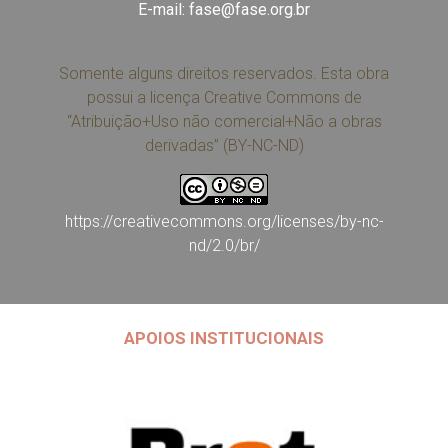
E-mail:
fase@fase.org.br
Somente alguns direitos reservados. Esta obra
possui a licença Creative Commons de
“Atribuição+Uso não comercial+Não a obras
derivadas” (BY-NC-ND)
https://creativecommons.org/licenses/by-nc-
nd/2.0/br/
APOIOS INSTITUCIONAIS