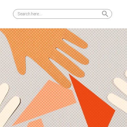
Search Button
Search
for: