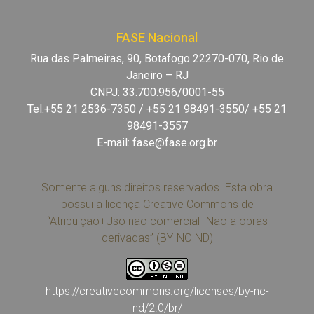
FASE Nacional
Rua das Palmeiras, 90, Botafogo 22270-070, Rio de
Janeiro – RJ
CNPJ: 33.700.956/0001-55
Tel:+55 21 2536-7350 / +55 21 98491-3550/ +55 21
98491-3557
E-mail:
fase@fase.org.br
Somente alguns direitos reservados. Esta obra
possui a licença Creative Commons de
“Atribuição+Uso não comercial+Não a obras
derivadas” (BY-NC-ND)
https://creativecommons.org/licenses/by-nc-
nd/2.0/br/