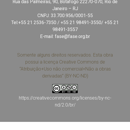
Rua das Palmeiras, 90, Botafogo 22270-070, Rio de
Janeiro – RJ
CNPJ: 33.700.956/0001-55
Tel:+55 21 2536-7350 / +55 21 98491-3550/ +55 21
98491-3557
E-mail:
fase@fase.org.br
Somente alguns direitos reservados. Esta obra
possui a licença Creative Commons de
“Atribuição+Uso não comercial+Não a obras
derivadas” (BY-NC-ND)
https://creativecommons.org/licenses/by-nc-
nd/2.0/br/