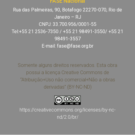
FASE Nacional
Rua das Palmeiras, 90, Botafogo 22270-070, Rio de
Janeiro – RJ
CNPJ: 33.700.956/0001-55
Tel:+55 21 2536-7350 / +55 21 98491-3550/ +55 21
98491-3557
E-mail:
fase@fase.org.br
Somente alguns direitos reservados. Esta obra
possui a licença Creative Commons de
“Atribuição+Uso não comercial+Não a obras
derivadas” (BY-NC-ND)
https://creativecommons.org/licenses/by-nc-
nd/2.0/br/