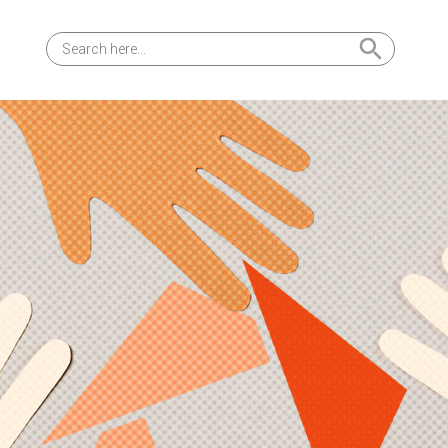
Search Button
Search
for: