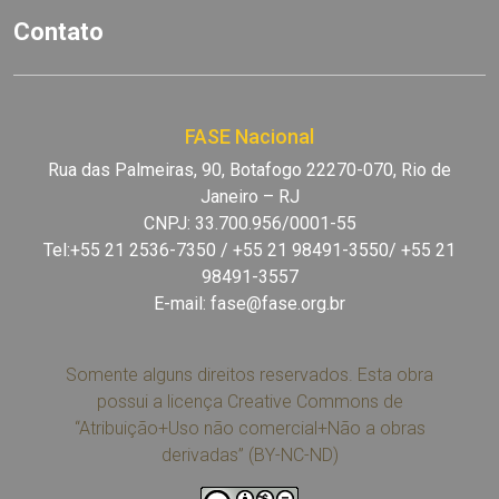
Contato
FASE Nacional
Rua das Palmeiras, 90, Botafogo 22270-070, Rio de
Janeiro – RJ
CNPJ: 33.700.956/0001-55
Tel:+55 21 2536-7350 / +55 21 98491-3550/ +55 21
98491-3557
E-mail:
fase@fase.org.br
Somente alguns direitos reservados. Esta obra
possui a licença Creative Commons de
“Atribuição+Uso não comercial+Não a obras
derivadas” (BY-NC-ND)