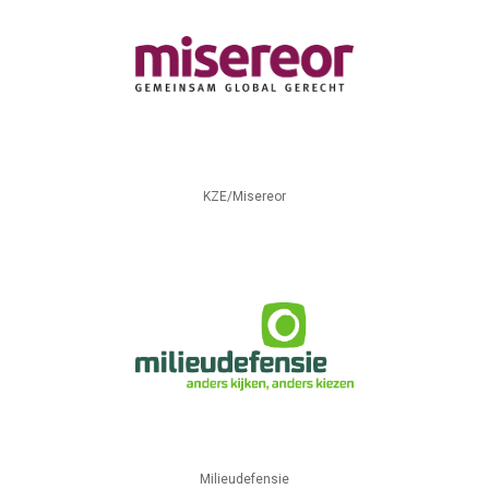
KZE/Misereor
Milieudefensie