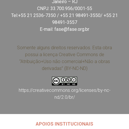
Janeiro – RJ
CNPJ: 33.700.956/0001-55
Tel:+55 21 2536-7350 / +55 21 98491-3550/ +55 21
98491-3557
E-mail:
fase@fase.org.br
Somente alguns direitos reservados. Esta obra
possui a licença Creative Commons de
“Atribuição+Uso não comercial+Não a obras
derivadas” (BY-NC-ND)
https://creativecommons.org/licenses/by-nc-
nd/2.0/br/
APOIOS INSTITUCIONAIS