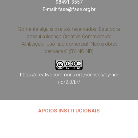
98491-3557
E-mail:
fase@fase.org.br
Somente alguns direitos reservados. Esta obra
possui a licença Creative Commons de
“Atribuição+Uso não comercial+Não a obras
derivadas” (BY-NC-ND)
https://creativecommons.org/licenses/by-nc-
nd/2.0/br/
APOIOS INSTITUCIONAIS