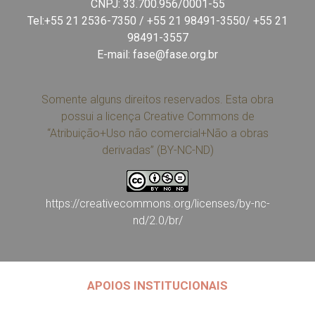
CNPJ: 33.700.956/0001-55
Tel:+55 21 2536-7350 / +55 21 98491-3550/ +55 21
98491-3557
E-mail:
fase@fase.org.br
Somente alguns direitos reservados. Esta obra
possui a licença Creative Commons de
“Atribuição+Uso não comercial+Não a obras
derivadas” (BY-NC-ND)
https://creativecommons.org/licenses/by-nc-
nd/2.0/br/
APOIOS INSTITUCIONAIS