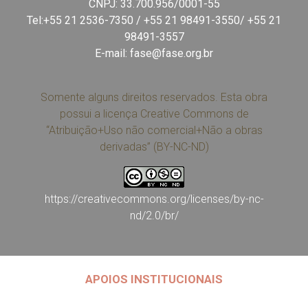
CNPJ: 33.700.956/0001-55
Tel:+55 21 2536-7350 / +55 21 98491-3550/ +55 21
98491-3557
E-mail:
fase@fase.org.br
Somente alguns direitos reservados. Esta obra
possui a licença Creative Commons de
“Atribuição+Uso não comercial+Não a obras
derivadas” (BY-NC-ND)
https://creativecommons.org/licenses/by-nc-
nd/2.0/br/
APOIOS INSTITUCIONAIS