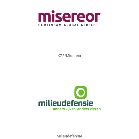
KZE/Misereor
Milieudefensie