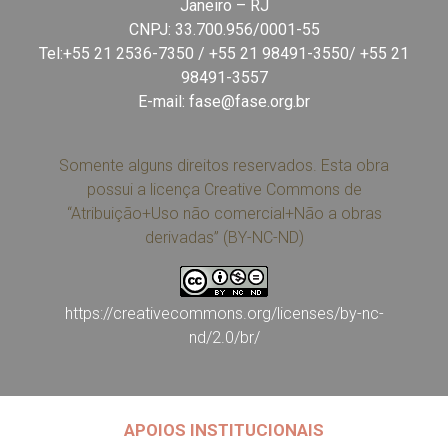
Janeiro – RJ
CNPJ: 33.700.956/0001-55
Tel:+55 21 2536-7350 / +55 21 98491-3550/ +55 21
98491-3557
E-mail:
fase@fase.org.br
Somente alguns direitos reservados. Esta obra
possui a licença Creative Commons de
“Atribuição+Uso não comercial+Não a obras
derivadas” (BY-NC-ND)
https://creativecommons.org/licenses/by-nc-
nd/2.0/br/
APOIOS INSTITUCIONAIS