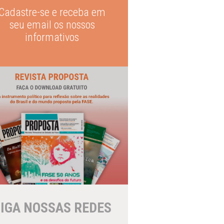
Cadastre-se e receba em
seu email os nossos
informativos
IGA NOSSAS REDES