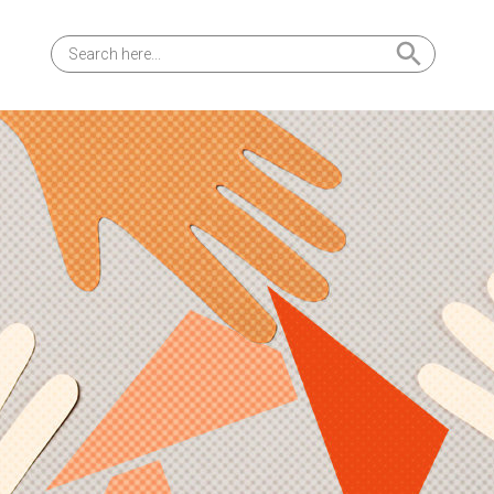
Search Button
Search
for: