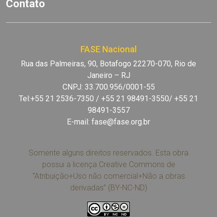
Contato
FASE Nacional
Rua das Palmeiras, 90, Botafogo 22270-070, Rio de
Janeiro – RJ
CNPJ: 33.700.956/0001-55
Tel:+55 21 2536-7350 / +55 21 98491-3550/ +55 21
98491-3557
E-mail:
fase@fase.org.br
Somente alguns direitos reservados. Esta obra
possui a licença Creative Commons de
“Atribuição+Uso não comercial+Não a obras
derivadas” (BY-NC-ND)