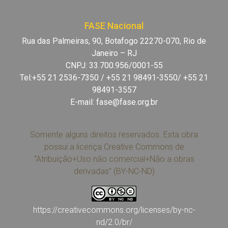
FASE Nacional
Rua das Palmeiras, 90, Botafogo 22270-070, Rio de
Janeiro – RJ
CNPJ: 33.700.956/0001-55
Tel:+55 21 2536-7350 / +55 21 98491-3550/ +55 21
98491-3557
E-mail:
fase@fase.org.br
Somente alguns direitos reservados. Esta obra
possui a licença Creative Commons de
“Atribuição+Uso não comercial+Não a obras
derivadas” (BY-NC-ND)
https://creativecommons.org/licenses/by-nc-
nd/2.0/br/