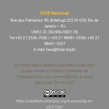
FASE Nacional
Rua das Palmeiras, 90, Botafogo 22270-070, Rio de
Janeiro – RJ
CNPJ: 33.700.956/0001-55
Tel:+55 21 2536-7350 / +55 21 98491-3550/ +55 21
98491-3557
E-mail:
fase@fase.org.br
Somente alguns direitos reservados. Esta obra
possui a licença Creative Commons de
“Atribuição+Uso não comercial+Não a obras
derivadas” (BY-NC-ND)
https://creativecommons.org/licenses/by-nc-
nd/2.0/br/