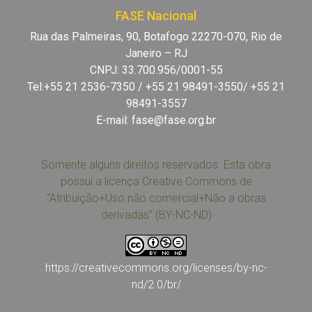
FASE Nacional
Rua das Palmeiras, 90, Botafogo 22270-070, Rio de
Janeiro – RJ
CNPJ: 33.700.956/0001-55
Tel:+55 21 2536-7350 / +55 21 98491-3550/ +55 21
98491-3557
E-mail:
fase@fase.org.br
Somente alguns direitos reservados. Esta obra
possui a licença Creative Commons de
“Atribuição+Uso não comercial+Não a obras
derivadas” (BY-NC-ND)
https://creativecommons.org/licenses/by-nc-
nd/2.0/br/