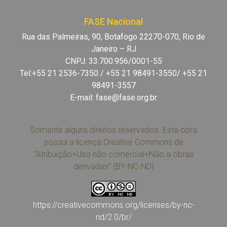
FASE Nacional
Rua das Palmeiras, 90, Botafogo 22270-070, Rio de
Janeiro – RJ
CNPJ: 33.700.956/0001-55
Tel:+55 21 2536-7350 / +55 21 98491-3550/ +55 21
98491-3557
E-mail:
fase@fase.org.br
Somente alguns direitos reservados. Esta obra
possui a licença Creative Commons de
“Atribuição+Uso não comercial+Não a obras
derivadas” (BY-NC-ND)
https://creativecommons.org/licenses/by-nc-
nd/2.0/br/